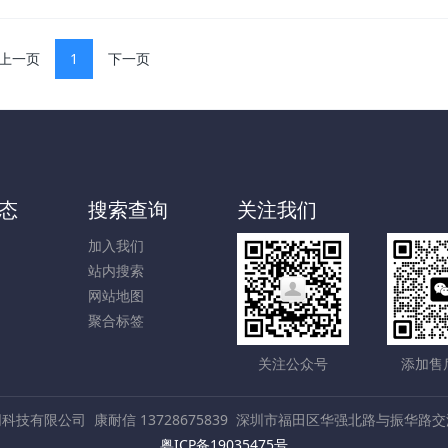
上一页
1
下一页
态
搜索查询
关注我们
加入我们
站内搜索
网站地图
聚合标签
关注公众号
添加售
网科技有限公司
康耐信 13728675839
深圳市福田区华强北路与振华路交汇
粤ICP备19035475号