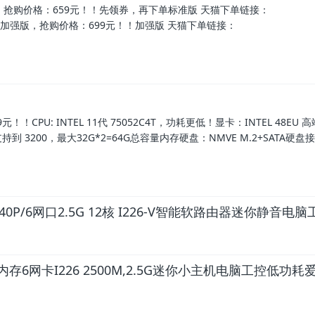
准版，抢购价格：659元！！先领券，再下单标准版 天猫下单链接：
682561223首发加强版，抢购价格：699元！！加强版 天猫下单链接：
99元！！CPU: INTEL 11代 75052C4T，功耗更低！显卡：INTEL 48EU
,支持到 3200，最大32G*2=64G总容量内存硬盘：NMVE M.2+SATA硬
/I5-1340P/6网口2.5G 12核 I226-V智能软路由器迷你静音电
存6网卡I226 2500M,2.5G迷你小主机电脑工控低功耗