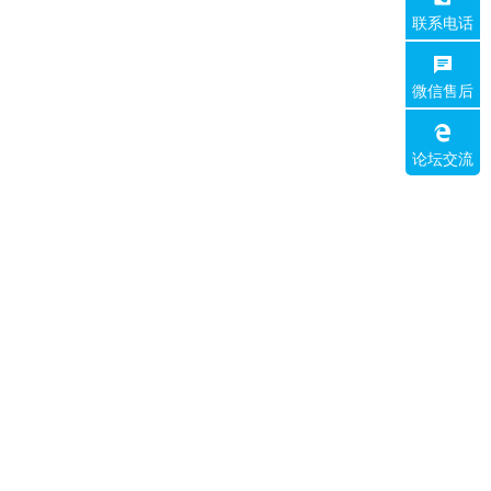
联系电话
微信售后
论坛交流
路由器企业级路由器企业路由器无线路由器