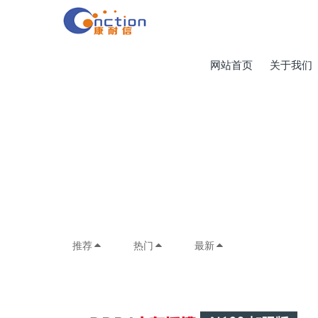
网站首页
关于我们
推荐
热门
最新