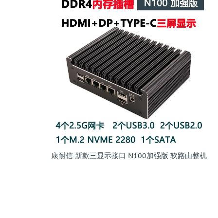
康耐信 新款三显示接口 N100加强版 软路由整机