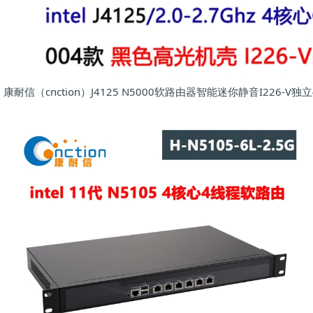
康耐信（cnction）J4125 N5000软路由器智能迷你静音I226-V独