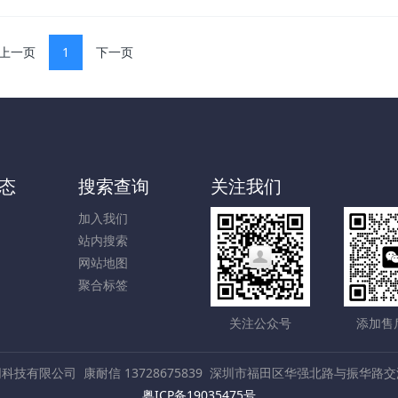
上一页
1
下一页
态
搜索查询
关注我们
加入我们
站内搜索
网站地图
聚合标签
关注公众号
添加售
网科技有限公司
康耐信 13728675839
深圳市福田区华强北路与振华路交汇
粤ICP备19035475号