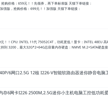
准版，抢购价格：659元！！先领券，再下单标准版 天猫下单链接：
682561223首发加强版，抢购价格：699元！！加强版 天猫下单链接：
99元！！CPU: INTEL 11代 75052C4T，功耗更低！显卡：INTEL 48EU
,支持到 3200，最大32G*2=64G总容量内存硬盘：NMVE M.2+SATA硬
/I5-1340P/6网口2.5G 12核 I226-V智能软路由器迷你静音电
存6网卡I226 2500M,2.5G迷你小主机电脑工控低功耗